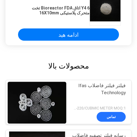
Y4 6 اتاق Bioreactor FDA تخت
متحرک پلاستیکی 16X10mm
ادامه هید
محصولات بالا
فیلتر فیلتر فاضلاب Ifas
Technology
USD180-220/CUBMIC METER MOQ:1 متر مکعب
تماس
رسانه فیلتر تصفیه فاضلاب