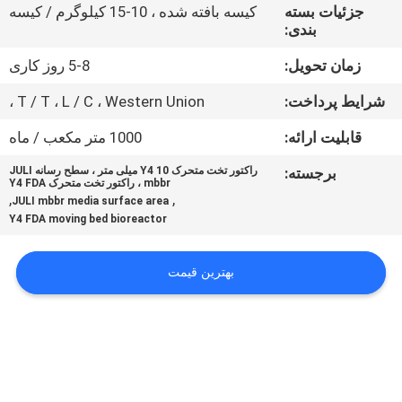
کیفیت
جزئیات بسته
کیسه بافته شده ، 10-15 کیلوگرم / کیسه
بندی:
با
زمان تحویل:
5-8 روز کاری
ما
شرایط پرداخت:
T / T ، L / C ، Western Union ،
تماس
قابلیت ارائه:
1000 متر مکعب / ماه
بگیرید
برجسته:
راکتور تخت متحرک Y4 10 میلی متر ، سطح رسانه JULI
mbbr ، راکتور تخت متحرک Y4 FDA
,
,
JULI mbbr media surface area
درخواست
Y4 FDA moving bed bioreactor
نقل قول
بهترین قیمت
نقشه
سایت
سیاست