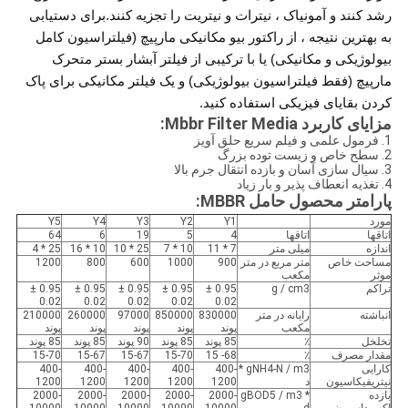
رشد کنند و آمونیاک ، نیترات و نیتریت را تجزیه کنند.برای دستیابی
به بهترین نتیجه ، از راکتور بیو مکانیکی مارپیچ (فیلتراسیون کامل
بیولوژیکی و مکانیکی) یا با ترکیبی از فیلتر آبشار بستر متحرک
مارپیچ (فقط فیلتراسیون بیولوژیکی) و یک فیلتر مکانیکی برای پاک
کردن بقایای فیزیکی استفاده کنید.
مزایای کاربرد Mbbr Filter Media:
1. فرمول علمی و فیلم سریع حلق آویز
2. سطح خاص و زیست توده بزرگ
3. سیال سازی آسان و بازده انتقال جرم بالا
4. تغذیه انعطاف پذیر و بار زیاد
پارامتر محصول حامل MBBR:
مورد
Y1
Y2
Y3
Y4
Y5
اتاقها
اتاقها
4
5
19
6
64
اندازه
میلی متر
7 * 11
10 * 7
25 * 10
10 * 16
25 * 4
مساحت خاص
متر مربع در متر
900
1000
600
800
1200
موثر
مکعب
تراکم
g / cm3
0.95 ±
0.95 ±
0.95 ±
0.95 ±
0.95 ±
0.02
0.02
0.02
0.02
0.02
انباشته
رایانه در متر
830000
850000
97000
260000
210000
مکعب
پوند
پوند
پوند
پوند
پوند
تخلخل
٪
85 پوند
85 پوند
90 پوند
85 پوند
85 پوند
مقدار مصرف
٪
68- 15
15-70
15-67
15-67
15-70
کارایی
gNH4-N / m3 *
400-
400-
400-
400-
400-
نیتریفیکاسیون
د
1200
1200
1200
1200
1200
بازده
gBOD5 / m3 *
2000-
2000-
2000-
2000-
2000-