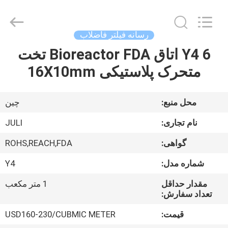
LuoX
Plastic
CO.,LTD.
All
Rights
رسانه فیلتر فاضلاب
Reserved.
Developed
by
Y4 6 اتاق Bioreactor FDA تخت
خونه
ECER
متحرک پلاستیکی 16X10mm
محصولات
محل منبع:
چین
درباره
نام تجاری:
JULI
ما
گواهی:
ROHS,REACH,FDA
شماره مدل:
Y4
تور
کارخانه
مقدار حداقل
1 متر مکعب
تعداد سفارش:
قیمت:
USD160-230/CUBMIC METER
کنترل