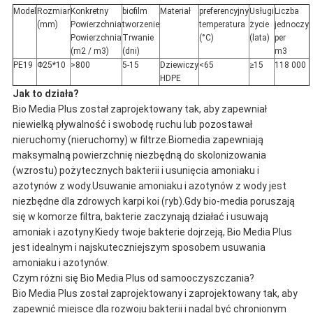
Model
Rozmiar
Konkretny
biofilm
Materiał
preferencyjny
Usługi
Liczba
(mm)
Powierzchnia
tworzenie
temperatura
życie
jednoczy
Powierzchnia
Trwanie
(°C)
(lata)
per
(m2 / m3)
(dni)
m3
PE19
Φ25*10
>800
5-15
Dziewiczy
<65
≥15
118 000
HDPE
Jak to działa?
Bio Media Plus został zaprojektowany tak, aby zapewniał
niewielką pływalność i swobodę ruchu lub pozostawał
nieruchomy (nieruchomy) w filtrze.Biomedia zapewniają
maksymalną powierzchnię niezbędną do skolonizowania
(wzrostu) pożytecznych bakterii i usunięcia amoniaku i
azotynów z wody.Usuwanie amoniaku i azotynów z wody jest
niezbędne dla zdrowych karpi koi (ryb).Gdy bio-media poruszają
się w komorze filtra, bakterie zaczynają działać i usuwają
amoniak i azotyny.Kiedy twoje bakterie dojrzeją, Bio Media Plus
jest idealnym i najskuteczniejszym sposobem usuwania
amoniaku i azotynów.
Czym różni się Bio Media Plus od samooczyszczania?
Bio Media Plus został zaprojektowany i zaprojektowany tak, aby
zapewnić miejsce dla rozwoju bakterii i nadal być chronionym