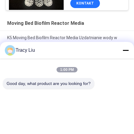
KONTAKT
Moving Bed Biofilm Reactor Media
K5 Moving Bed Biofilm Reactor Media Uzdatnianie wody w
gospodarstwie rybnym
Tracy Liu
HDPE MBBR Reaktor biofilmowy z ruchomym złożem
chemicznym do uzdatniania wody
1:00 PM
25X12mm Ruchome łóżko Reaktor do biofilmu Media Staw
Good day, what product are you looking for?
rybny
popularne kategorie
Wszystko
MBBR Biofilter Media
MBBR Bio Media