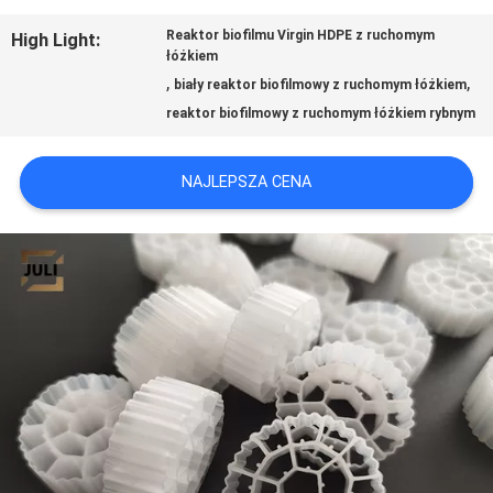
POPROŚ
Reaktor biofilmu Virgin HDPE z ruchomym
High Light:
łóżkiem
O
,
,
biały reaktor biofilmowy z ruchomym łóżkiem
reaktor biofilmowy z ruchomym łóżkiem rybnym
WYCENĘ
NAJLEPSZA CENA
SITEMAP
POLITYKA
PRYWATNOŚCI