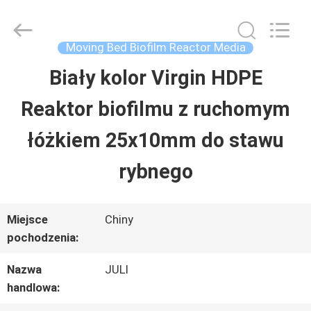
Tongxiang
LuoX
Plastic
CO.,LTD.
Moving Bed Biofilm Reactor Media
All
Rights
Biały kolor Virgin HDPE
DO
Reserved.
Developed
by
Reaktor biofilmu z ruchomym
DOMU
ECER
łóżkiem 25x10mm do stawu
PRODUKTY
rybnego
O
Miejsce
Chiny
pochodzenia:
NAS
Nazwa
JULI
handlowa:
WYCIECZKA