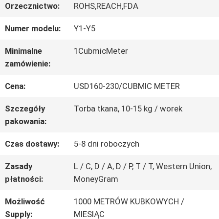
Orzecznictwo:
ROHS,REACH,FDA
PO
Numer modelu:
Y1-Y5
FABRYCE
Minimalne
1CubmicMeter
zamówienie:
KONTROLA
Cena:
USD160-230/CUBMIC METER
JAKOŚCI
Szczegóły
Torba tkana, 10-15 kg / worek
pakowania:
SKONTAKTUJ
Czas dostawy:
5-8 dni roboczych
SIĘ
Zasady
L / C, D / A, D / P, T / T, Western Union,
Z
płatności:
MoneyGram
NAMI
Możliwość
1000 METRÓW KUBKOWYCH /
Supply:
MIESIĄC