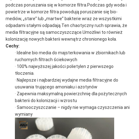
podczas poruszania się w komorze filtra.Podczas gdy woda i
powietrze w komorze filtra powodują poruszanie się bio-
mediów, „stare” lub „martwe” bakterie wraz ze wszystkimi
odpadami stałymi odpadają.Ten chaotyczny ruch sprawia, że ​​
media filtracyjne są samoczyszczące.Umożliwi to również
kolonizację nowych bakterii wewnątrz chronionego koła.
Cechy:
· Idealne bio media do majsterkowania w zbiornikach lub
ruchomych filtrach ściekowych
· 100% najwyższej jakości polietylen z pierwszego
tłoczenia.
· Najlepsze i najbardziej wydajne media filtracyjne do
usuwania trującego amoniaku i azotynów
· Zapewnia maksymalną powierzchnię dla pożytecznych
bakterii do kolonizacji i wzrostu
· Samooczyszczanie – nigdy nie wymaga czyszczenia ani
wymiany