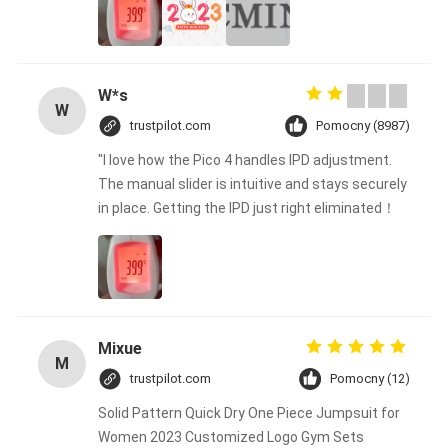
W*s
W
trustpilot.com
Pomocny (8987)
"I love how the Pico 4 handles IPD adjustment.
The manual slider is intuitive and stays securely
in place. Getting the IPD just right eliminated！
Mixue
M
trustpilot.com
Pomocny (12)
Solid Pattern Quick Dry One Piece Jumpsuit for
Women 2023 Customized Logo Gym Sets