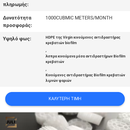
πληρωμής:
ΠΡΟΣΦΟΡΆ
Δυνατότητα
1000CUBMIC METERS/MONTH
προσφοράς:
SITEMAP
HDPE της Virgin κινούμενος αντιδραστήρας
Υψηλό φως:
κρεβατιών biofilm
ΠΟΛΙΤΙΚΉ
,
Άσπρα κινούμενα μέσα αντιδραστήρων Biofilm
ΑΠΟΡΡΉΤΟΥ
κρεβατιών
,
Κινούμενος αντιδραστήρας Biofilm κρεβατιών
λιμνών ψαριών
ΚΑΛΎΤΕΡΗ ΤΙΜΉ