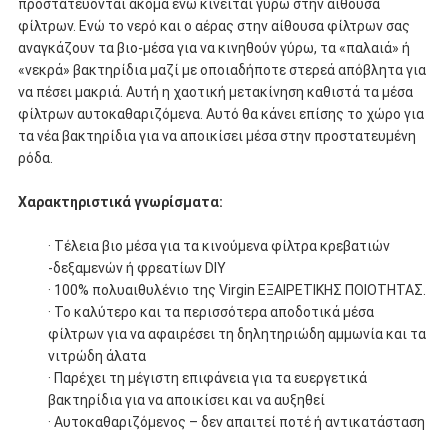
προστατεύονται ακόμα ενώ κινείται γύρω στην αίθουσα
φίλτρων. Ενώ το νερό και ο αέρας στην αίθουσα φίλτρων σας
αναγκάζουν τα βιο-μέσα για να κινηθούν γύρω, τα «παλαιά» ή
«νεκρά» βακτηρίδια μαζί με οποιαδήποτε στερεά απόβλητα για
να πέσει μακριά. Αυτή η χαοτική μετακίνηση καθιστά τα μέσα
φίλτρων αυτοκαθαριζόμενα. Αυτό θα κάνει επίσης το χώρο για
τα νέα βακτηρίδια για να αποικίσει μέσα στην προστατευμένη
ρόδα.
Χαρακτηριστικά γνωρίσματα:
· Τέλεια βιο μέσα για τα κινούμενα φίλτρα κρεβατιών
-δεξαμενών ή φρεατίων DIY
· 100% πολυαιθυλένιο της Virgin ΕΞΑΙΡΕΤΙΚΗΣ ΠΟΙΟΤΗΤΑΣ.
· Το καλύτερο και τα περισσότερα αποδοτικά μέσα
φίλτρων για να αφαιρέσει τη δηλητηριώδη αμμωνία και τα
νιτρώδη άλατα
· Παρέχει τη μέγιστη επιφάνεια για τα ευεργετικά
βακτηρίδια για να αποικίσει και να αυξηθεί
· Αυτοκαθαριζόμενος – δεν απαιτεί ποτέ ή αντικατάσταση