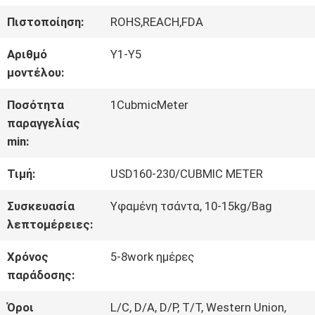
ΕΡΓΟΣΤΑΣΊΟΥ
Πιστοποίηση:
ROHS,REACH,FDA
Αριθμό
Y1-Y5
ΈΛΕΓΧΟΣ
μοντέλου:
ΠΟΙΌΤΗΤΑΣ
Ποσότητα
1CubmicMeter
παραγγελίας
min:
ΕΠΙΚΟΙΝΩΝΉΣΤΕ
Τιμή:
USD160-230/CUBMIC METER
ΜΑΖΊ
Συσκευασία
Υφαμένη τσάντα, 10-15kg/Bag
ΜΑΣ
λεπτομέρειες:
Χρόνος
5-8work ημέρες
ΖΗΤΉΣΤΕ
παράδοσης:
ΜΙΑ
Όροι
L/C, D/A, D/P, T/T, Western Union,