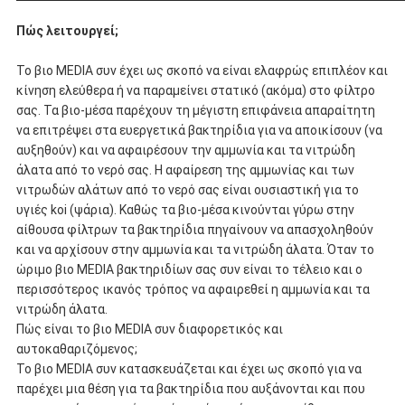
Πώς λειτουργεί;
Το βιο MEDIA συν έχει ως σκοπό να είναι ελαφρώς επιπλέον και
κίνηση ελεύθερα ή να παραμείνει στατικό (ακόμα) στο φίλτρο
σας. Τα βιο-μέσα παρέχουν τη μέγιστη επιφάνεια απαραίτητη
να επιτρέψει στα ευεργετικά βακτηρίδια για να αποικίσουν (να
αυξηθούν) και να αφαιρέσουν την αμμωνία και τα νιτρώδη
άλατα από το νερό σας. Η αφαίρεση της αμμωνίας και των
νιτρωδών αλάτων από το νερό σας είναι ουσιαστική για το
υγιές koi (ψάρια). Καθώς τα βιο-μέσα κινούνται γύρω στην
αίθουσα φίλτρων τα βακτηρίδια πηγαίνουν να απασχοληθούν
και να αρχίσουν στην αμμωνία και τα νιτρώδη άλατα. Όταν το
ώριμο βιο MEDIA βακτηριδίων σας συν είναι το τέλειο και ο
περισσότερος ικανός τρόπος να αφαιρεθεί η αμμωνία και τα
νιτρώδη άλατα.
Πώς είναι το βιο MEDIA συν διαφορετικός και
αυτοκαθαριζόμενος;
Το βιο MEDIA συν κατασκευάζεται και έχει ως σκοπό για να
παρέχει μια θέση για τα βακτηρίδια που αυξάνονται και που