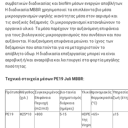
συμβατικών διαδικασίας και biofilm μέσων ενεργών αποβλήτων.
Η διαδικασία MBBR χρησιμοποιεί τα επιπλέοντα βιο μέσα
μικροοργανισμών υψηλής ικανότητας μέσα στον αερισμό και
τις ανοξικές δεξαμενές. Οι μικροοργανισμοί καταναλώνουν το
οργανικό υλικό. Τα μέσα παρέχουν την αυξανόμενη επιφάνεια
για τους βιολογικούς μικροοργανισμούς που συνδέουν και που
αυξάνονται. Η αυξανόμενη επιφάνεια μειώνει το ίχνος των
δεξαμενών που απαιτούνται για να μεταχειριστούν το
απόβλητο ύδωρ. Η διαδικασία επεξεργασίας μπορεί να είναι
αεροβική ή/και αναερόβια και λειτουργεί στα φορτία μεγάλης
ποσότητας.
Τεχνικά στοιχεία μέσων PE19 Juli MBBR:
Πρότυπο
Μέγεθος
Συγκεκριμένος
βιο-ταινία
Υλικό
προνομιακός
Υπηρεσί
(χιλ.)
Επιφάνεια
σχηματισμός
θερμοκρασία
ζωή (έτη
Περιοχή
διάρκεια
(°C)
(m2/m3)
(ημέρες)
PE19
Φ25*10
>800
5-15
HDPE
<65>
≥15
της
Virgin