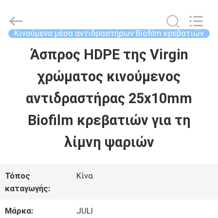
Tongxiang
LuoX
Plastic
CO.,LTD.
Κινούμενα μέσα αντιδραστήρων Biofilm κρεβατιών
All
Rights
Άσπρος HDPE της Virgin
ΣΠΊΤΙ
Reserved.
Developed
by
χρώματος κινούμενος
ECER
ΠΡΟΪΌΝΤΑ
αντιδραστήρας 25x10mm
Biofilm κρεβατιών για τη
ΣΧΕΤΙΚΆ
λίμνη ψαριών
ΜΕ
ΕΜΆΣ
Τόπος
Κίνα
καταγωγής:
ΕΠΙΣΚΕΨΉ
Μάρκα:
JULI