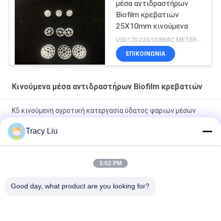
μέσα αντιδραστήρων
Biofilm κρεβατιών
25X10mm κινούμενα
USD170-220/CUBMIC METER MOQ:1CubmicMeter
ΕΠΙΚΟΙΝΩΝΙΑ
Κινούμενα μέσα αντιδραστήρων Biofilm κρεβατιών
K5 κινούμενη αγροτική κατεργασία ύδατος ψαριών μέσων
αντιδραστήρων Biofilm κρεβατιών
Tracy Liu
HDPE MBBR κινούμενη χημική κατεργασία ύδατος
αντιδραστήρων Biofilm κρεβατιών
3:02 PM
λίμνη ψαριών μέσων αντιδραστήρων Biofilm κρεβατιών
Good day, what product are you looking for?
25X12mm κινούμενη