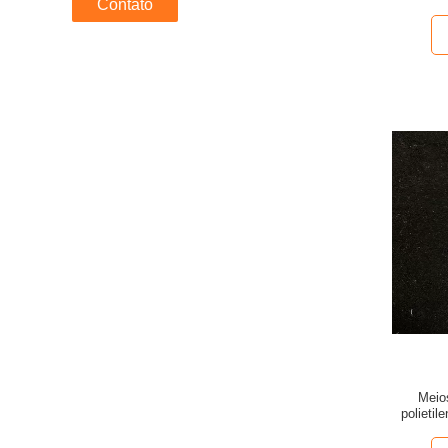
Contato
Meios
polietil