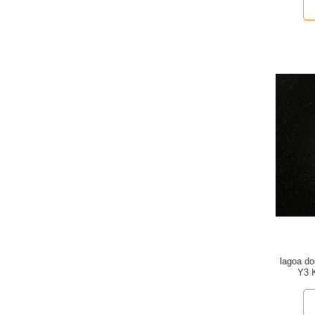
lagoa d
Y3 K