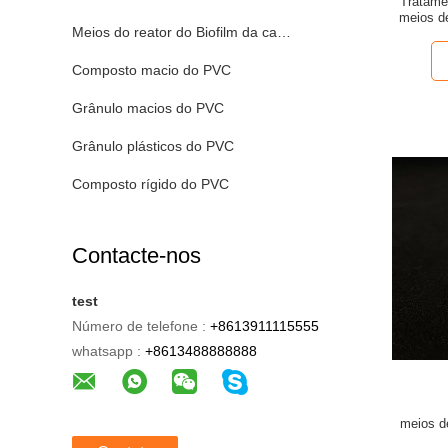
Tratame
meios de
Meios do reator do Biofilm da cama movente
Composto macio do PVC
Grânulo macios do PVC
Grânulo plásticos do PVC
Composto rígido do PVC
Contacte-nos
test
Número de telefone :
+8613911115555
whatsapp :
+8613488888888
meios de