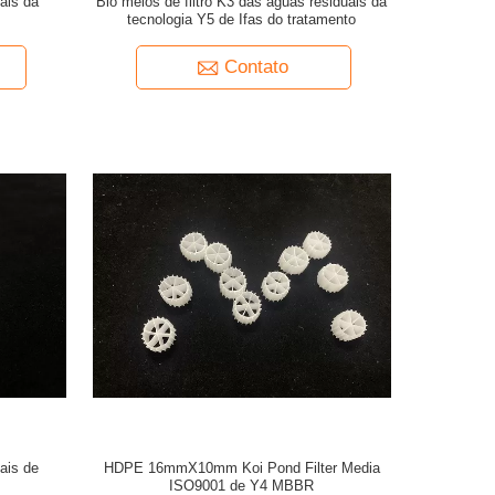
uais da
Bio meios de filtro K3 das águas residuais da
tecnologia Y5 de Ifas do tratamento
Contato
uais de
HDPE 16mmX10mm Koi Pond Filter Media
ISO9001 de Y4 MBBR