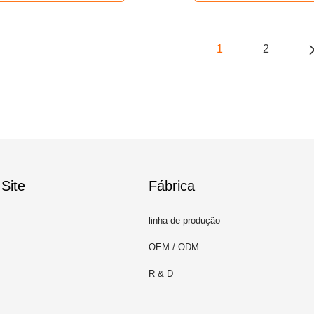
1
2
Site
Fábrica
linha de produção
OEM / ODM
R & D