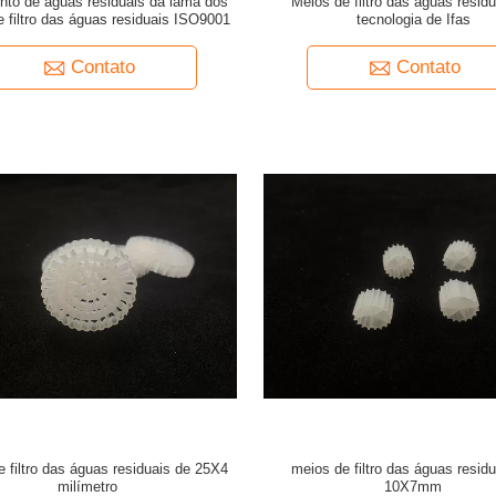
nto de águas residuais da lama dos
Meios de filtro das águas resid
 filtro das águas residuais ISO9001
tecnologia de Ifas
Contato
Contato
 filtro das águas residuais de 25X4
meios de filtro das águas resid
milímetro
10X7mm