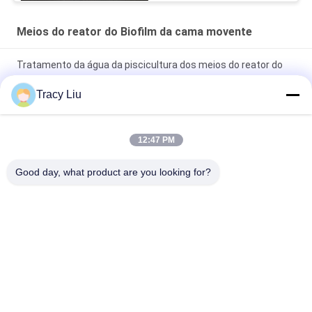
Meios do reator do Biofilm da cama movente
Tratamento da água da piscicultura dos meios do reator do
Biofilm da cama K5 movente
Tracy Liu
Tratamento da água químico do reator do Biofilm da cama
movente do HDPE MBBR
12:47 PM
lagoa de peixes dos meios do reator do Biofilm da cama
Good day, what product are you looking for?
movente de 25X12mm
Categorias populares
Todos
Meios Do Biofilter 
Bio Meios Do Mbbr
Do Mbbr