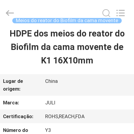
2025
Tongxiang
LuoX
Plastic
Meios do reator do Biofilm da cama movente
CO.,LTD.
All
HDPE dos meios do reator do
PARA
Rights
Reserved.
Developed
Biofilm da cama movente de
CASA
by
ECER
K1 16X10mm
PRODUTOS
Lugar de
China
origem:
SOBRE
Marca:
JULI
NÓS
Certificação:
ROHS,REACH,FDA
VISITA
Número do
Y3