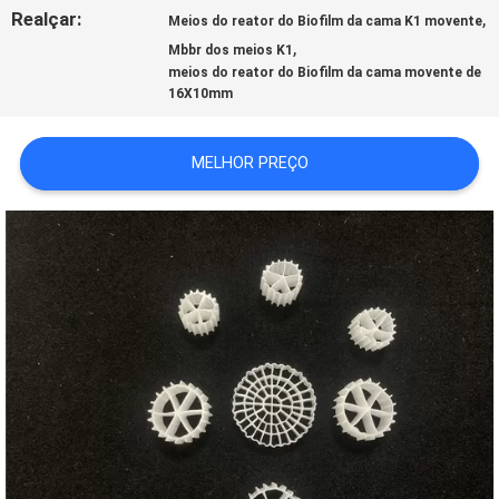
Realçar:
,
ORÇAMENTO
Meios do reator do Biofilm da cama K1 movente
,
Mbbr dos meios K1
meios do reator do Biofilm da cama movente de
16X10mm
MAPA
DO
MELHOR PREÇO
SITE
POLÍTICA
DE
PRIVACIDADE