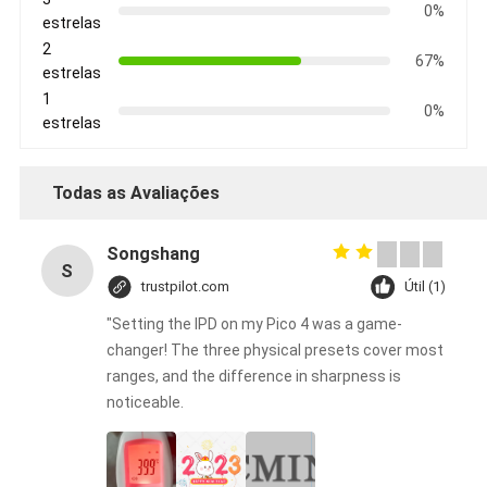
0%
estrelas
2
67%
estrelas
1
0%
estrelas
Todas as Avaliações
Songshang
S
trustpilot.com
Útil (1)
"Setting the IPD on my Pico 4 was a game-
changer! The three physical presets cover most
ranges, and the difference in sharpness is
noticeable.