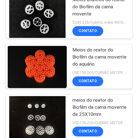
do Biofilm da cama
movente
$200-230/Cubmic meter MOQ:1CubmicMeter
CONTATO
Meios do reator do
Biofilm da cama movente
do aquário
USD150-200/CUBMIC METER MOQ:1CubmicMeter
CONTATO
meios do reator do
Biofilm da cama movente
de 25X10mm
USD170-220/CUBMIC METER MOQ:1CubmicMeter
CONTATO