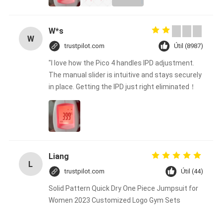
W*s
W
trustpilot.com
Útil (8987)
"I love how the Pico 4 handles IPD adjustment.
The manual slider is intuitive and stays securely
in place. Getting the IPD just right eliminated！
Liang
L
trustpilot.com
Útil (44)
Solid Pattern Quick Dry One Piece Jumpsuit for
Women 2023 Customized Logo Gym Sets