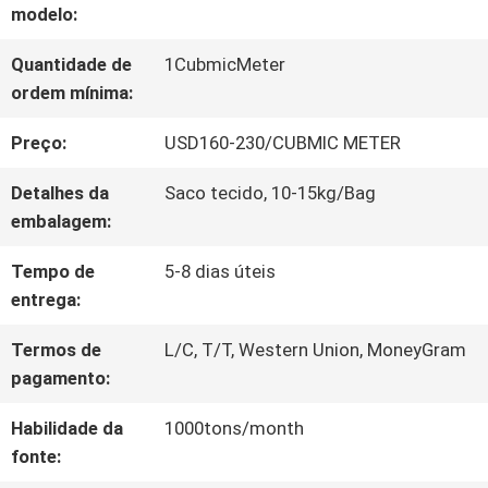
modelo:
À
Quantidade de
1CubmicMeter
FÁBRICA
ordem mínima:
Preço:
USD160-230/CUBMIC METER
CONTROLE
Detalhes da
Saco tecido, 10-15kg/Bag
DE
embalagem:
QUALIDADE
Tempo de
5-8 dias úteis
entrega:
CONTACTE-
Termos de
L/C, T/T, Western Union, MoneyGram
NOS
pagamento:
Habilidade da
1000tons/month
fonte:
SOLICITE UM