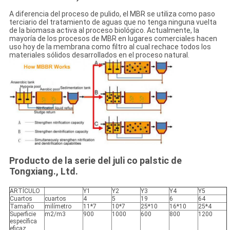
A diferencia del proceso de pulido, el MBR se utiliza como paso
terciario del tratamiento de aguas que no tenga ninguna vuelta
de la biomasa activa al proceso biológico. Actualmente, la
mayoría de los procesos de MBR en lugares comerciales hacen
uso hoy de la membrana como filtro al cual rechace todos los
materiales sólidos desarrollados en el proceso natural.
Producto de la serie del juli co palstic de
Tongxiang., Ltd.
ARTÍCULO
Y1
Y2
Y3
Y4
Y5
Cuartos
cuartos
4
5
19
6
64
Tamaño
milímetro
11*7
10*7
25*10
16*10
25*4
Superficie
m2/m3
900
1000
600
800
1200
específica
eficaz