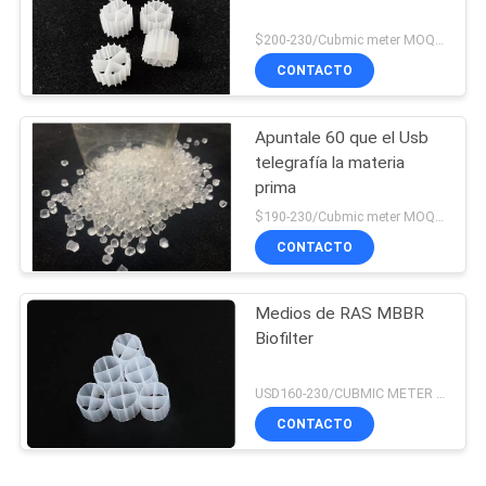
$200-230/Cubmic meter MOQ:1CubmicMeter
CONTACTO
Apuntale 60 que el Usb
telegrafía la materia
prima
$190-230/Cubmic meter MOQ:1CubmicMeter
CONTACTO
Medios de RAS MBBR
Biofilter
USD160-230/CUBMIC METER MOQ:1CubmicMeter
CONTACTO