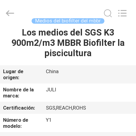
Tongxiang
LuoX
Plastic
CO.,LTD.
All
Medios del biofilter del mbbr
Rights
Reserved.
Developed
Los medios del SGS K3
EN
by
ECER
900m2/m3 MBBR Biofilter la
CASA
piscicultura
PRODUCTOS
Lugar de
China
origen:
SOBRE
NOSOTROS
Nombre de la
JULI
marca:
Certificación:
SGS,REACH,ROHS
RECORRIDO
POR
Número de
Y1
modelo:
LA