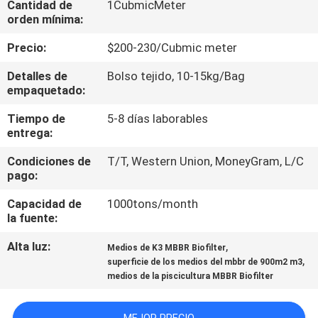
Cantidad de
1CubmicMeter
FÁBRICA
orden mínima:
Precio:
$200-230/Cubmic meter
CONTROL
Detalles de
Bolso tejido, 10-15kg/Bag
DE
empaquetado:
CALIDAD
Tiempo de
5-8 días laborables
entrega:
CONTACTA
Condiciones de
T/T, Western Union, MoneyGram, L/C
CON
pago:
NOSOTROS
Capacidad de
1000tons/month
la fuente:
SOLICITAR
Alta luz:
,
Medios de K3 MBBR Biofilter
,
superficie de los medios del mbbr de 900m2 m3
UNA CITA
medios de la piscicultura MBBR Biofilter
MAPA