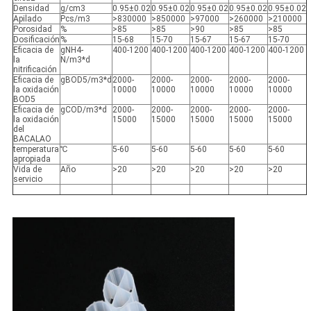
Densidad
g/cm3
0.95±0.02
0.95±0.02
0.95±0.02
0.95±0.02
0.95±0.02
Apilado
Pcs/m3
>830000
>850000
>97000
>260000
>210000
Porosidad
%
>85
>85
>90
>85
>85
Dosificación
%
15-68
15-70
15-67
15-67
15-70
Eficacia de
gNH4-
400-1200
400-1200
400-1200
400-1200
400-1200
la
N/m3*d
nitrificación
Eficacia de
gBOD5/m3*d
2000-
2000-
2000-
2000-
2000-
la oxidación
10000
10000
10000
10000
10000
BOD5
Eficacia de
gCOD/m3*d
2000-
2000-
2000-
2000-
2000-
la oxidación
15000
15000
15000
15000
15000
del
BACALAO
temperatura
℃
5-60
5-60
5-60
5-60
5-60
apropiada
Vida de
Año
>20
>20
>20
>20
>20
servicio