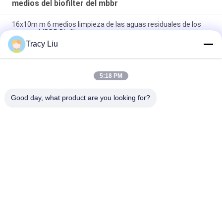
medios del biofilter del mbbr
16x10m m 6 medios limpieza de las aguas residuales de los
cuartos MBBR Biofilter
Tracy Liu
superficie de la bio charca del filtro de la acuicultura de 25X4m
m
5:18 PM
Medios HDPE estupendo de la Virgen de la descarburización
MBBR Biofilter
Good day, what product are you looking for?
Categorías Populares
Todos
Medios Del Biofilter 
Bio Medios Del Mbbr
Del Mbbr
Medios De Filtro De 
Medios Del 
Mbbr
Portador Del Mbbr
Medios De Filtro Del 
Medios De Filtro De 
HDPE
Las Aguas 