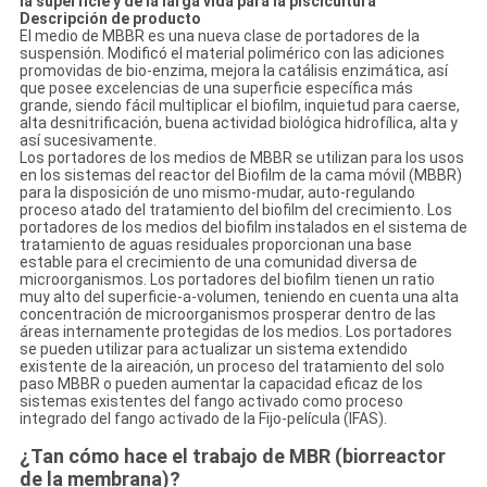
la superficie y de la larga vida para la piscicultura
Descripción de producto
El medio de MBBR es una nueva clase de portadores de la
suspensión. Modificó el material polimérico con las adiciones
promovidas de bio-enzima, mejora la catálisis enzimática, así
que posee excelencias de una superficie específica más
grande, siendo fácil multiplicar el biofilm, inquietud para caerse,
alta desnitrificación, buena actividad biológica hidrofílica, alta y
así sucesivamente.
Los portadores de los medios de MBBR se utilizan para los usos
en los sistemas del reactor del Biofilm de la cama móvil (MBBR)
para la disposición de uno mismo-mudar, auto-regulando
proceso atado del tratamiento del biofilm del crecimiento. Los
portadores de los medios del biofilm instalados en el sistema de
tratamiento de aguas residuales proporcionan una base
estable para el crecimiento de una comunidad diversa de
microorganismos. Los portadores del biofilm tienen un ratio
muy alto del superficie-a-volumen, teniendo en cuenta una alta
concentración de microorganismos prosperar dentro de las
áreas internamente protegidas de los medios. Los portadores
se pueden utilizar para actualizar un sistema extendido
existente de la aireación, un proceso del tratamiento del solo
paso MBBR o pueden aumentar la capacidad eficaz de los
sistemas existentes del fango activado como proceso
integrado del fango activado de la Fijo-película (IFAS).
¿Tan cómo hace el trabajo de MBR (biorreactor
de la membrana)?