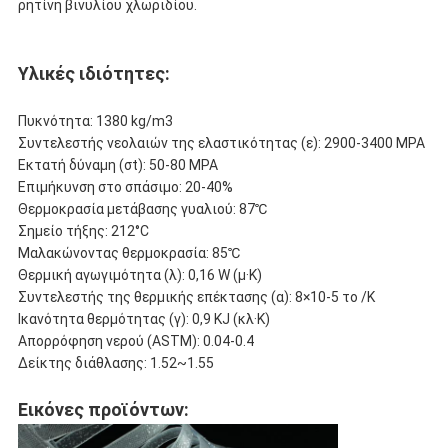
ρητίνη βινυλίου χλωριδίου.
Υλικές ιδιότητες:
Πυκνότητα: 1380 kg/m3
Συντελεστής νεολαιών της ελαστικότητας (ε): 2900-3400 MPA
Εκτατή δύναμη (σt): 50-80 MPA
Επιμήκυνση στο σπάσιμο: 20-40%
Θερμοκρασία μετάβασης γυαλιού: 87℃
Σημείο τήξης: 212°C
Μαλακώνοντας θερμοκρασία: 85℃
Θερμική αγωγιμότητα (λ): 0,16 W (μ·Κ)
Συντελεστής της θερμικής επέκτασης (α): 8×10-5 το /K
Ικανότητα θερμότητας (γ): 0,9 KJ (κλ·Κ)
Απορρόφηση νερού (ASTM): 0.04-0.4
Δείκτης διάθλασης: 1.52~1.55
Εικόνες προϊόντων: