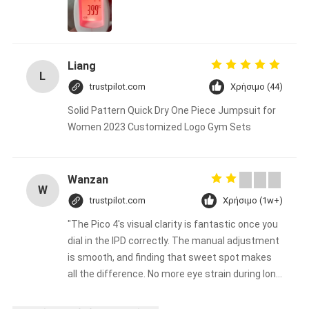
Liang
L
trustpilot.com
Χρήσιμο (44)
Solid Pattern Quick Dry One Piece Jumpsuit for
Women 2023 Customized Logo Gym Sets
Wanzan
W
trustpilot.com
Χρήσιμο (1w+)
"The Pico 4's visual clarity is fantastic once you
dial in the IPD correctly. The manual adjustment
is smooth, and finding that sweet spot makes
all the difference. No more eye strain during long
sessions. Highly recommend taking the time to
set it up properly!""The Pico 4's visual clarity is