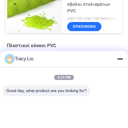
σβόλοι στολισμάτων
PVC
USD1150-1550/TON MOQ:1 τόνοι
ΕΠΙΚΟΙΝΩΝΙΑ
Πλαστικοί κόκκοι PVC
Tracy Liu
Εύκαμπτο SG 3 πλαστικό κρύσταλλο κόκκων 100% PVC
Αντι UV ανακυκλωμένος 1.2g/Cm3 πλαστικός σπειροειδής
4:13 PM
σωλήνας κόκκων
Good day, what product are you looking for?
Πρώτη ύλη 1.6g/cm3 PVC ROHS τυποποιημένη Virgin
Λαϊκή κατηγορία
Όλα