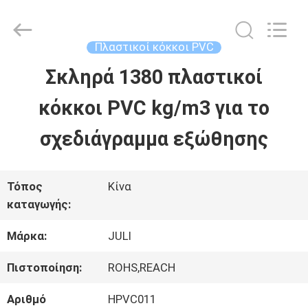
Tongxiang
LuoX
Plastic
CO.,LTD.
Πλαστικοί κόκκοι PVC
All
Rights
Σκληρά 1380 πλαστικοί
ΣΠΊΤΙ
Reserved.
Developed
by
κόκκοι PVC kg/m3 για το
ECER
ΠΡΟΪΌΝΤΑ
σχεδιάγραμμα εξώθησης
ΣΧΕΤΙΚΆ
Τόπος
Κίνα
καταγωγής:
ΜΕ
Μάρκα:
JULI
ΕΜΆΣ
Πιστοποίηση:
ROHS,REACH
ΕΠΙΣΚΕΨΉ
Αριθμό
HPVC011