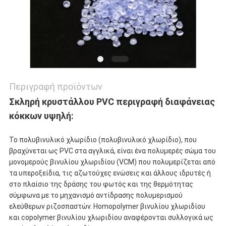
Περιγραφή προϊόντων
Σκληρή κρυστάλλου PVC περιγραφή διαφάνειας
κόκκων υψηλή:
Το πολυβινυλικό χλωρίδιο (πολυβινυλικό χλωρίδιο), που
βραχύνεται ως PVC στα αγγλικά, είναι ένα πολυμερές σώμα του
μονομερούς βινυλίου χλωριδίου (VCM) που πολυμερίζεται από
τα υπεροξείδια, τις αζωτούχες ενώσεις και άλλους ιδρυτές ή
στο πλαίσιο της δράσης του φωτός και της θερμότητας
σύμφωνα με το μηχανισμό αντίδρασης πολυμερισμού
ελεύθερων ριζοσπαστών. Homopolymer βινυλίου χλωριδίου
και copolymer βινυλίου χλωριδίου αναφέρονται συλλογικά ως