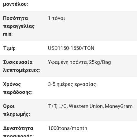
μοντέλου:
ΕΡΓΟΣΤΑΣΊΟΥ
Ποσότητα
1 τόνοι
παραγγελίας
ΈΛΕΓΧΟΣ
min:
ΠΟΙΌΤΗΤΑΣ
Τιμή:
USD1150-1550/TON
Συσκευασία
Υφαμένη τσάντα, 25kg/Bag
ΕΠΙΚΟΙΝΩΝΉΣΤΕ
λεπτομέρειες:
ΜΑΖΊ
Χρόνος
3-5 ημέρες εργασίας
ΜΑΣ
παράδοσης:
Όροι
T/T, L/C, Western Union, MoneyGram
πληρωμής:
ΖΗΤΉΣΤΕ
Δυνατότητα
1000tons/month
ΜΙΑ
προσφοράς: