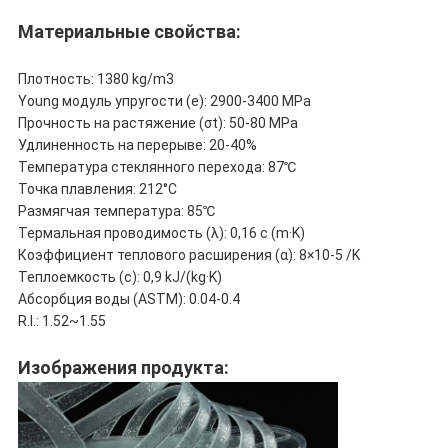
Материальные свойства:
Плотность: 1380 kg/m3
Young модуль упругости (e): 2900-3400 MPa
Прочность на растяжение (σt): 50-80 MPa
Удлиненность на перерыве: 20-40%
Температура стеклянного перехода: 87℃
Точка плавления: 212°C
Размягчая температура: 85℃
Термальная проводимость (λ): 0,16 с (m·K)
Коэффициент теплового расширения (α): 8×10-5 /K
Теплоемкость (c): 0,9 kJ/(kg·K)
Абсорбция воды (ASTM): 0.04-0.4
R.I.: 1.52~1.55
Изображения продукта: