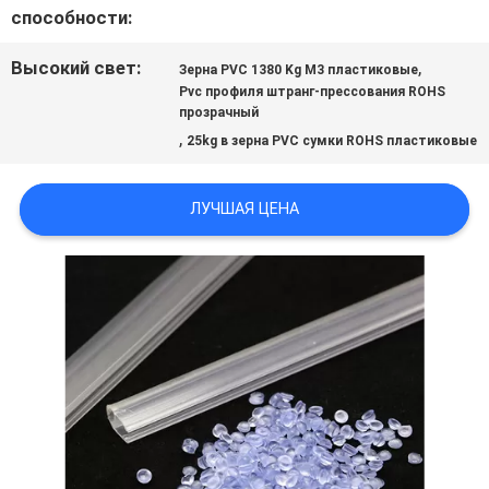
способности:
КАРТА
Высокий свет:
,
Зерна PVC 1380 Kg M3 пластиковые
Pvc профиля штранг-прессования ROHS
САЙТА
прозрачный
,
25kg в зерна PVC сумки ROHS пластиковые
ПОЛИТИКА
ЛУЧШАЯ ЦЕНА
КОНФИДЕНЦИАЛЬНОСТИ