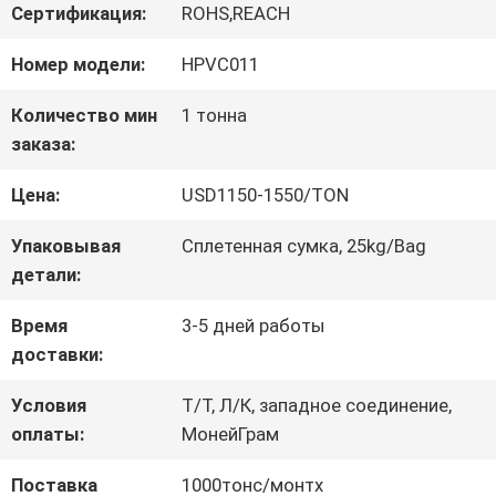
Сертификация:
ROHS,REACH
ЗАВОДУ
Номер модели:
HPVC011
КОНТРОЛЬ
Количество мин
1 тонна
заказа:
КАЧЕСТВА
Цена:
USD1150-1550/TON
СВЯЖИТЕСЬ
Упаковывая
Сплетенная сумка, 25kg/Bag
детали:
С
Время
3-5 дней работы
НАМИ
доставки:
Условия
Т/Т, Л/К, западное соединение,
ЗАПРОСИТЕ
оплаты:
МонейГрам
ЦИТАТУ
Поставка
1000тонс/монтх