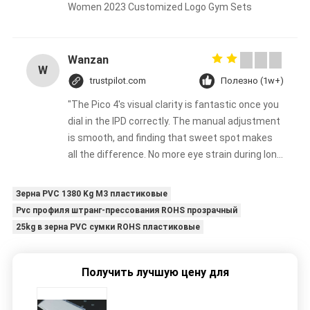
Women 2023 Customized Logo Gym Sets
Wanzan
W
trustpilot.com
Полезно (1w+)
"The Pico 4's visual clarity is fantastic once you
dial in the IPD correctly. The manual adjustment
is smooth, and finding that sweet spot makes
all the difference. No more eye strain during long
sessions. Highly recommend taking the time to
set it up properly!""The Pico 4's visual clarity is
Зерна PVC 1380 Kg M3 пластиковые
fantastic once you dial in the IPD correctly. The
Pvc профиля штранг-прессования ROHS прозрачный
manual adjustment is smooth, and finding that
25kg в зерна PVC сумки ROHS пластиковые
sweet spot makes all the difference. No more
eye strain during long sessions. Highly
recommend taking the time to set it up
Получить лучшую цену для
properly!""The Pico 4's visual clarity is fantastic
once you dial in the IPD correctly. The manual