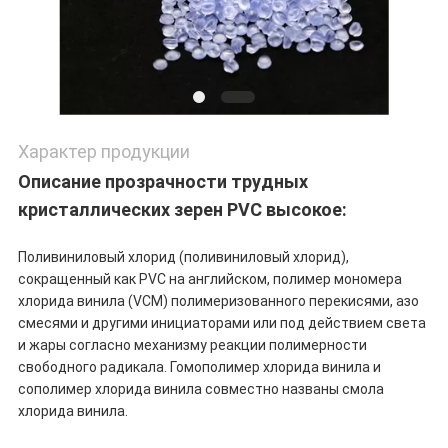
Характер продукции
Описание прозрачности трудных
кристаллических зерен PVC высокое:
Поливиниловый хлорид (поливиниловый хлорид),
сокращенный как PVC на английском, полимер мономера
хлорида винила (VCM) полимеризованного перекисями, азо
смесями и другими инициаторами или под действием света
и жары согласно механизму реакции полимерности
свободного радикала. Гомополимер хлорида винила и
сополимер хлорида винила совместно названы смола
хлорида винила.