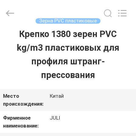
2025
Tongxiang
LuoX
Plastic
Зерна PVC пластиковые
CO.,LTD.
All
Крепко 1380 зерен PVC
ДОМОЙ
Rights
Reserved.
Developed
kg/m3 пластиковых для
by
ECER
ПРОДУКТЫ
профиля штранг-
прессования
О
НАС
Место
Китай
происхождения:
ЭКСКУРСИЯ
Фирменное
JULI
наименование:
ПО