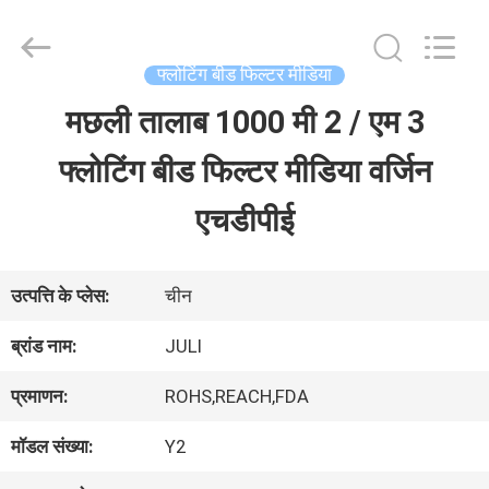
Tongxiang
LuoX
Plastic
CO.,LTD.
फ्लोटिंग बीड फिल्टर मीडिया
All
Rights
मछली तालाब 1000 मी 2 / एम 3
घर
Reserved.
Developed
by
फ्लोटिंग बीड फिल्टर मीडिया वर्जिन
ECER
उत्पाद
एचडीपीई
हमारे
उत्पत्ति के प्लेस:
चीन
बारे
ब्रांड नाम:
JULI
में
प्रमाणन:
ROHS,REACH,FDA
मॉडल संख्या:
Y2
कारखाने