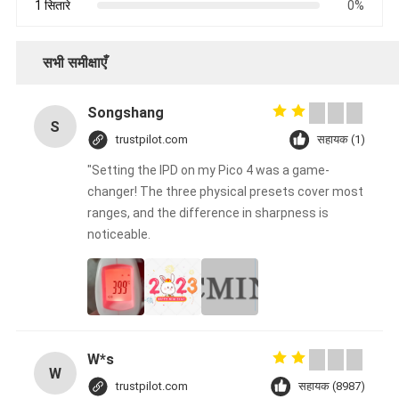
1 सितारे
0%
सभी समीक्षाएँ
Songshang
S
trustpilot.com
सहायक (1)
"Setting the IPD on my Pico 4 was a game-
changer! The three physical presets cover most
ranges, and the difference in sharpness is
noticeable.
W*s
W
trustpilot.com
सहायक (8987)