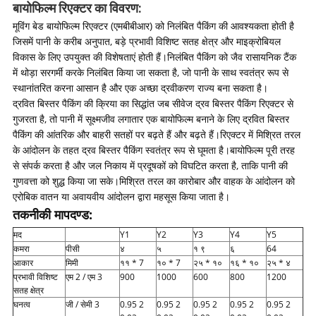
बायोफिल्म रिएक्टर का विवरण:
मूविंग बेड बायोफिल्म रिएक्टर (एमबीबीआर) को निलंबित पैकिंग की आवश्यकता होती है
जिसमें पानी के करीब अनुपात, बड़े प्रभावी विशिष्ट सतह क्षेत्र और माइक्रोबियल
विकास के लिए उपयुक्त की विशेषताएं होती हैं।निलंबित पैकिंग को जैव रासायनिक टैंक
में थोड़ा सरगर्मी करके निलंबित किया जा सकता है, जो पानी के साथ स्वतंत्र रूप से
स्थानांतरित करना आसान है और एक अच्छा द्रवीकरण राज्य बना सकता है।
द्रवित बिस्तर पैकिंग की क्रिया का सिद्धांत जब सीवेज द्रव बिस्तर पैकिंग रिएक्टर से
गुजरता है, तो पानी में सूक्ष्मजीव लगातार एक बायोफिल्म बनाने के लिए द्रवित बिस्तर
पैकिंग की आंतरिक और बाहरी सतहों पर बढ़ते हैं और बढ़ते हैं।रिएक्टर में मिश्रित तरल
के आंदोलन के तहत द्रव बिस्तर पैकिंग स्वतंत्र रूप से घूमता है।बायोफिल्म पूरी तरह
से संपर्क करता है और जल निकाय में प्रदूषकों को विघटित करता है, ताकि पानी की
गुणवत्ता को शुद्ध किया जा सके।मिश्रित तरल का कारोबार और वाहक के आंदोलन को
एरोबिक वातन या अवायवीय आंदोलन द्वारा महसूस किया जाता है।
तकनीकी मापदण्ड:
मद
Y1
Y2
Y3
Y4
Y5
कमरा
पीसी
४
५
१ ९
६
64
आकार
मिमी
११ * 7
१० * 7
२५ * १०
१६ * १०
२५ * ४
प्रभावी विशिष्ट
एम 2 / एम 3
900
1000
600
800
1200
सतह क्षेत्र
घनत्व
जी / सेमी 3
0.95 2
0.95 2
0.95 2
0.95 2
0.95 2