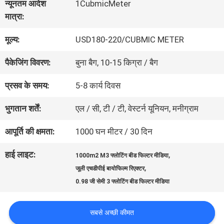
न्यूनतम आदेश
1CubmicMeter
का
मात्रा:
दौरा
मूल्य:
USD180-220/CUBMIC METER
पैकेजिंग विवरण:
बुना बैग, 10-15 किग्रा / बैग
गुणवत्ता
प्रसव के समय:
5-8 कार्य दिवस
नियंत्रण
भुगतान शर्तें:
एल / सी, टी / टी, वेस्टर्न यूनियन, मनीग्राम
हमसे
आपूर्ति की क्षमता:
1000 घन मीटर / 30 दिन
संपर्क
हाई लाइट:
,
1000m2 M3 फ्लोटिंग बीड फिल्टर मीडिया
,
जूली एचडीपीई बायोफिल्म रिएक्टर
करें
0.98 जी सेमी 3 फ्लोटिंग बीड फिल्टर मीडिया
बोली
सबसे अच्छी कीमत