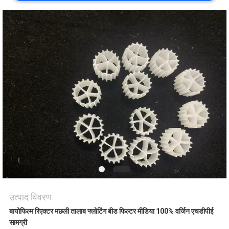
मांगें
साइटमैप
गोपनीयता
नीति
उत्पाद विवरण
बायोफिल्म रिएक्टर मछली तालाब फ्लोटिंग बीड फिल्टर मीडिया 100% वर्जिन एचडीपीई
सामग्री