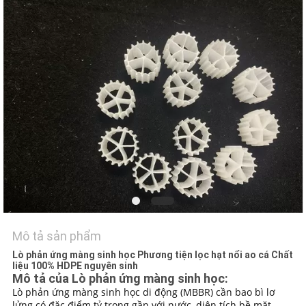
TÔI
YÊU
CẦU
ĐẶT
GIÁ
SƠ
ĐỒ
TRANG
WEB
Mô tả sản phẩm
Lò phản ứng màng sinh học Phương tiện lọc hạt nổi ao cá Chất
liệu 100% HDPE nguyên sinh
CHÍNH
Mô tả của Lò phản ứng màng sinh học:
Lò phản ứng màng sinh học di động (MBBR) cần bao bì lơ
SÁCH
lửng có đặc điểm tỷ trọng gần với nước, diện tích bề mặt