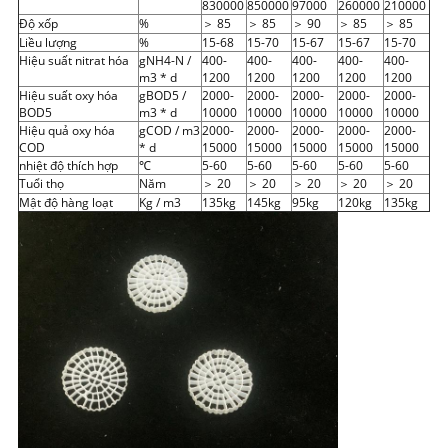
830000
850000
97000
260000
210000
Độ xốp
%
＞ 85
＞ 85
＞ 90
＞ 85
＞ 85
Liều lượng
%
15-68
15-70
15-67
15-67
15-70
Hiệu suất nitrat hóa
gNH4-N /
400-
400-
400-
400-
400-
m3 * d
1200
1200
1200
1200
1200
Hiệu suất oxy hóa
gBOD5 /
2000-
2000-
2000-
2000-
2000-
BOD5
m3 * d
10000
10000
10000
10000
10000
Hiệu quả oxy hóa
gCOD / m3
2000-
2000-
2000-
2000-
2000-
COD
* d
15000
15000
15000
15000
15000
nhiệt độ thích hợp
℃
5-60
5-60
5-60
5-60
5-60
Tuổi thọ
Năm
＞ 20
＞ 20
＞ 20
＞ 20
＞ 20
Mật độ hàng loạt
Kg / m3
135kg
145kg
95kg
120kg
135kg