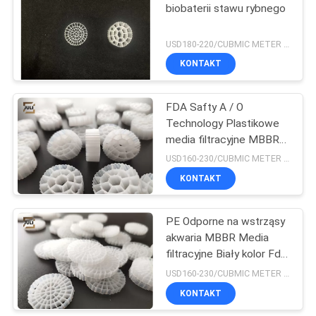
biobaterii stawu rybnego
USD180-220/CUBMIC METER MOQ:1CubmicMeter
KONTAKT
FDA Safty A / O
Technology Plastikowe
media filtracyjne MBBR
Biały materiał Hdpe
USD160-230/CUBMIC METER MOQ:1CubmicMeter
25x10mm
KONTAKT
PE Odporne na wstrząsy
akwaria MBBR Media
filtracyjne Biały kolor Fda
Carrier 25x4MM
USD160-230/CUBMIC METER MOQ:1CubmicMeter
KONTAKT