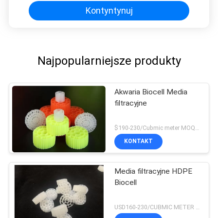
Kontyntynuj
Najpopularniejsze produkty
Akwaria Biocell Media
filtracyjne
$190-230/Cubmic meter MOQ:1CubmicMeter
KONTAKT
Media filtracyjne HDPE
Biocell
USD160-230/CUBMIC METER MOQ:1CubmicMeter