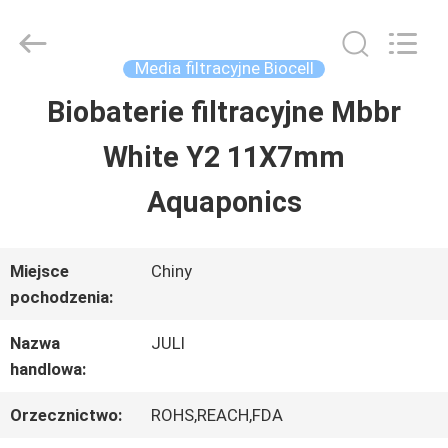
Tongxiang
LuoX
Plastic
CO.,LTD.
Media filtracyjne Biocell
All
Rights
Biobaterie filtracyjne Mbbr
DO
Reserved.
Developed
by
White Y2 11X7mm
DOMU
ECER
Aquaponics
PRODUKTY
Miejsce
Chiny
pochodzenia:
O
Nazwa
JULI
NAS
handlowa:
Orzecznictwo:
ROHS,REACH,FDA
WYCIECZKA