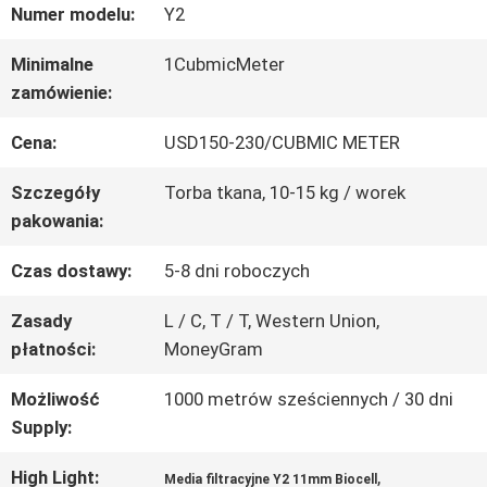
Numer modelu:
Y2
PO
Minimalne
1CubmicMeter
FABRYCE
zamówienie:
Cena:
USD150-230/CUBMIC METER
KONTROLA
Szczegóły
Torba tkana, 10-15 kg / worek
JAKOŚCI
pakowania:
Czas dostawy:
5-8 dni roboczych
SKONTAKTUJ
Zasady
L / C, T / T, Western Union,
SIĘ
płatności:
MoneyGram
Z
Możliwość
1000 metrów sześciennych / 30 dni
NAMI
Supply:
High Light:
,
Media filtracyjne Y2 11mm Biocell