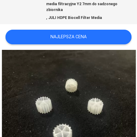
media filtracyjne Y2 7mm do sadzonego
POPROŚ
zbiornika
,
JULI HDPE Biocell Filter Media
O
WYCENĘ
NAJLEPSZA CENA
SITEMAP
POLITYKA
PRYWATNOŚCI