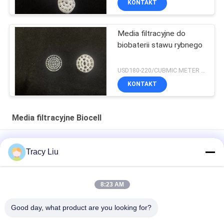
KONTAKT
Media filtracyjne do
biobaterii stawu rybnego
USD180-220/CUBMIC METER MOQ:1CubmicMeter
KONTAKT
Media filtracyjne Biocell
Media filtracyjne do biokomórek 25X4mm Ras Fishery
Tracy Liu
Aquaculture
Y5 Fish Pond 25X4mm Filtr biologiczny do akwarium FDA
8:23 AM
Virgin Hdpe Y4 6 pokoi 16x10mm Biocell Media Filter Media
Good day, what product are you looking for?
System Ras