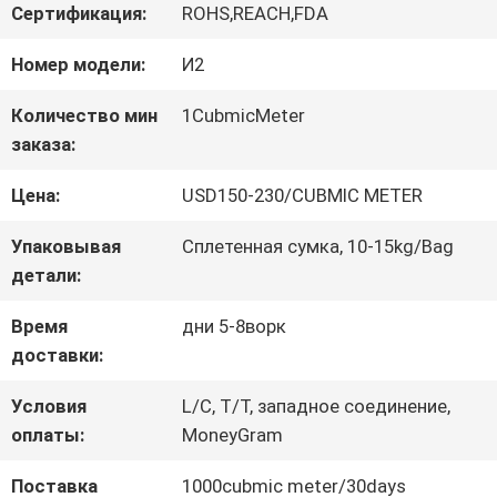
Сертификация:
ROHS,REACH,FDA
ЗАВОДУ
Номер модели:
И2
КОНТРОЛЬ
Количество мин
1CubmicMeter
заказа:
КАЧЕСТВА
Цена:
USD150-230/CUBMIC METER
СВЯЖИТЕСЬ
Упаковывая
Сплетенная сумка, 10-15kg/Bag
детали:
С
Время
дни 5-8ворк
НАМИ
доставки:
Условия
L/C, T/T, западное соединение,
ЗАПРОСИТЕ
оплаты:
MoneyGram
ЦИТАТУ
Поставка
1000cubmic meter/30days