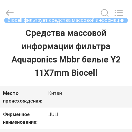
2026
Tongxiang
LuoX
Plastic
Biocell фильтрует средства массовой информации
CO.,LTD.
All
Средства массовой
ДОМОЙ
Rights
Reserved.
Developed
информации фильтра
by
ECER
ПРОДУКТЫ
Aquaponics Mbbr белые Y2
11X7mm Biocell
О
НАС
Место
Китай
происхождения:
ЭКСКУРСИЯ
Фирменное
JULI
наименование:
ПО