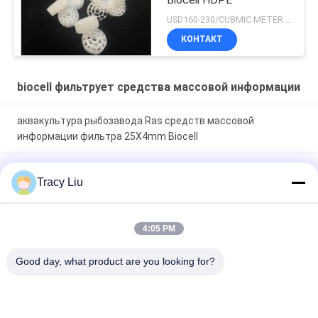
USD160-230/CUBMIC METER MOQ:1CubmicMeter
КОНТАКТ
biocell фильтрует средства массовой информации
аквакультура рыбозавода Ras средств массовой
информации фильтра 25X4mm Biocell
Y5 УПРАВЛЕНИЕ ПО САНИТАРНОМУ НАДЗОРУ ЗА
Tracy Liu
КАЧЕСТВОМ ПИЩЕВЫХ ПРОДУКТОВ И МЕДИКАМЕНТОВ
садка для рыбы фильтра рыбного пруда 25X4mm
биологическое
4:05 PM
Система Ras средств массовой информации фильтра
Good day, what product are you looking for?
комнат 16x10mm Biocell Hdpe Y4 6 девственницы
Популярные категории
Все