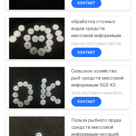
вод
КОНТРОЛЬ
КОНТАКТ
КАЧЕСТВА
обработка сточных
водов средств
СВЯЖИТЕСЬ
массовой информации
С
фильтра аквариума
USD160-230/CUBMIC METER MOQ:1CubmicMeter
25X12mm био
НАМИ
КОНТАКТ
Сельское хозяйство
ЗАПРОСИТЕ
рыб средств массовой
ЦИТАТУ
информации SGS K3
900m2/m3 MBBR
$200-230/Cubmic meter MOQ:1CubmicMeter
Biofilter
КАРТА
КОНТАКТ
САЙТА
Польза рыбного пруда
средств массовой
ПОЛИТИКА
информации несущей