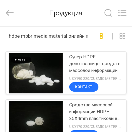
Tongxiang
LuoX
Plastic
Продукция
CO.,LTD.
All
Rights
Reserved.
Developed
ДОМОЙ
by
hdpe mbbr media material онлайн производство
ECER
ПРОДУКТЫ
Супер HDPE
девственницы средств
О
массовой информации
НАС
декарбюризации MBBR
USD190-220/CUBMIC METER MOQ:1CubmicMeter
Biofilter
КОНТАКТ
ЭКСКУРСИЯ
Средства массовой
ПО
информации HDPE
ЗАВОДУ
25X4mm пластиковые
для обработки сточных
USD170-220/CUBMIC METER MOQ:1CubmicMeter