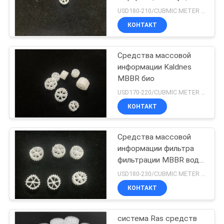
HDPE MBBR
КОНФИДЕНЦИАЛЬНОСТИ
USD180-210/CUBMIC METER MOQ:1CubmicMeter
ДОСТИГАЕМОСТИ
КОНТАКТ
белая
Средства массовой
информации Kaldnes
MBBR био
USD170-220/CUBMIC METER MOQ:1CubmicMeter
КОНТАКТ
Средства массовой
информации фильтра
фильтрации MBBR воды
HDPE девственницы
USD180-230/CUBMIC METER MOQ:1CubmicMeter
16X10mm
КОНТАКТ
система Ras средств