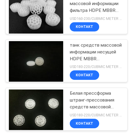
массовой информации
фильтра HDPE MBBR
девственницы
USD160-230/CUBMIC METER MOQ:1CubmicMeter
25X10mm
КОНТАКТ
танк средств массовой
информации несущей
HDPE MBBR
девственницы 25X4
USD180-220/CUBMIC METER MOQ:1CubmicMeter
Mm анаэробный
КОНТАКТ
Белая прессформа
штранг-прессования
средств массовой
информации фильтра
USD180-220/CUBMIC METER MOQ:1CubmicMeter
отработанной воды
КОНТАКТ
25X4mm