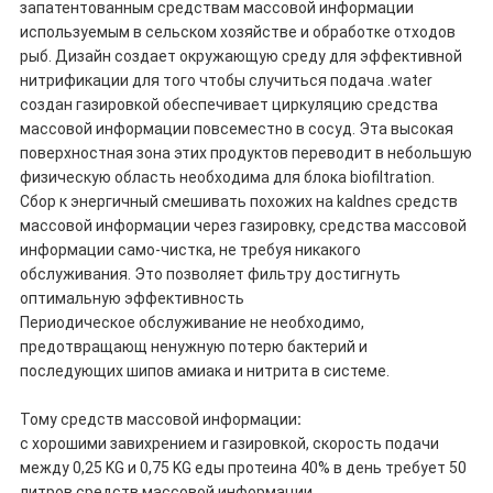
запатентованным средствам массовой информации
используемым в сельском хозяйстве и обработке отходов
рыб. Дизайн создает окружающую среду для эффективной
нитрификации для того чтобы случиться подача .water
создан газировкой обеспечивает циркуляцию средства
массовой информации повсеместно в сосуд. Эта высокая
поверхностная зона этих продуктов переводит в небольшую
физическую область необходима для блока biofiltration.
Сбор к энергичный смешивать похожих на kaldnes средств
массовой информации через газировку, средства массовой
информации само-чистка, не требуя никакого
обслуживания. Это позволяет фильтру достигнуть
оптимальную эффективность
Периодическое обслуживание не необходимо,
предотвращающ ненужную потерю бактерий и
последующих шипов амиака и нитрита в системе.
Тому средств массовой информации
:
с хорошими завихрением и газировкой, скорость подачи
между 0,25 KG и 0,75 KG еды протеина 40% в день требует 50
литров средств массовой информации
.