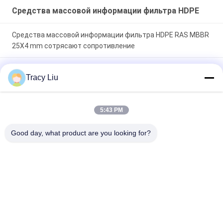
Средства массовой информации фильтра HDPE
Средства массовой информации фильтра HDPE RAS MBBR
25X4 mm сотрясают сопротивление
Реакторы Biofilm HDPE белые на обработка сточных вод
Tracy Liu
25X4mm
Средства массовой информации фильтра HDPE фильма
5:43 PM
девственного HDPE УПРАВЛЕНИЯ ПО САНИТАРНОМУ
НАДЗОРУ ЗА КАЧЕСТВОМ ПИЩЕВЫХ ПРОДУКТОВ И
Good day, what product are you looking for?
МЕДИКАМЕНТОВ био 16X10mm
Популярные категории
Все
Средства 
Средства 
Массовой 
Массовой 