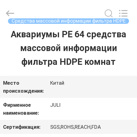
2025
Tongxiang
LuoX
Plastic
Средства массовой информации фильтра HDPE
CO.,LTD.
All
Аквариумы PE 64 средства
ДОМОЙ
Rights
Reserved.
Developed
массовой информации
by
ECER
ПРОДУКТЫ
фильтра HDPE комнат
О
Место
Китай
происхождения:
НАС
Фирменное
JULI
наименование:
ЭКСКУРСИЯ
Сертификация:
SGS,ROHS,REACH,FDA
ПО