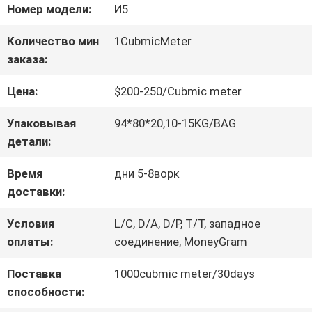
Номер модели:
И5
ЗАВОДУ
Количество мин
1CubmicMeter
заказа:
КОНТРОЛЬ
Цена:
$200-250/Cubmic meter
КАЧЕСТВА
Упаковывая
94*80*20,10-15KG/BAG
детали:
СВЯЖИТЕСЬ
Время
дни 5-8ворк
С
доставки:
НАМИ
Условия
L/C, D/A, D/P, T/T, западное
оплаты:
соединение, MoneyGram
ЗАПРОСИТЕ
Поставка
1000cubmic meter/30days
способности:
ЦИТАТУ