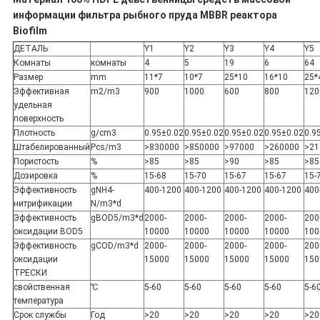
информации фильтра рыбного пруда MBBR реактора
Biofilm
ДЕТАЛЬ
Y1
Y2
Y3
Y4
Y5
Комнаты
комнаты
4
5
19
6
64
Размер
mm
11*7
10*7
25*10
16*10
25*
Эффективная
m2/m3
900
1000
600
800
120
удельная
поверхность
Плотность
g/cm3
0.95±0.02
0.95±0.02
0.95±0.02
0.95±0.02
0.9
Штабелированный
Pcs/m3
>830000
>850000
>97000
>260000
>21
Пористость
%
>85
>85
>90
>85
>85
Дозировка
%
15-68
15-70
15-67
15-67
15-
Эффективность
gNH4-
400-1200
400-1200
400-1200
400-1200
400
нитрификации
N/m3*d
Эффективность
gBOD5/m3*d
2000-
2000-
2000-
2000-
200
оксидации BOD5
10000
10000
10000
10000
100
Эффективность
gCOD/m3*d
2000-
2000-
2000-
2000-
200
оксидации
15000
15000
15000
15000
150
ТРЕСКИ
свойственная
℃
5-60
5-60
5-60
5-60
5-6
температура
Срок службы
Год
>20
>20
>20
>20
>20