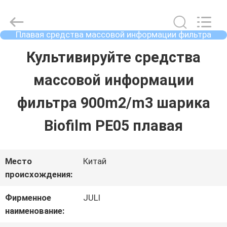
2025
Tongxiang
LuoX
Plastic
Плавая средства массовой информации фильтра
CO.,LTD.
шарика
All
ДОМОЙ
Культивируйте средства
Rights
Reserved.
Developed
массовой информации
by
ECER
ПРОДУКТЫ
фильтра 900m2/m3 шарика
Biofilm PE05 плавая
О
НАС
Место
Китай
происхождения:
ЭКСКУРСИЯ
Фирменное
JULI
наименование:
ПО