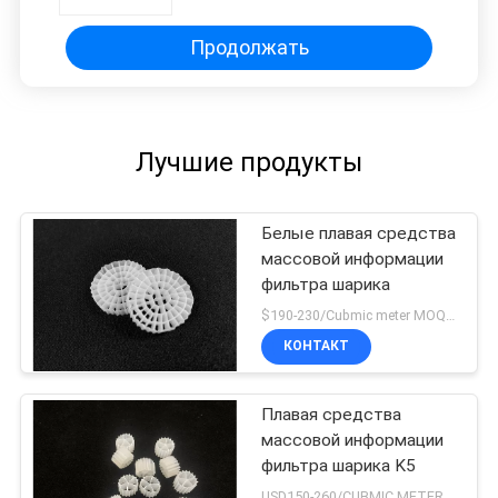
плавая
Продолжать
Лучшие продукты
Белые плавая средства
массовой информации
фильтра шарика
$190-230/Cubmic meter MOQ:1CubmicMeter
КОНТАКТ
Плавая средства
массовой информации
фильтра шарика K5
USD150-260/CUBMIC METER MOQ:1CubmicMeter