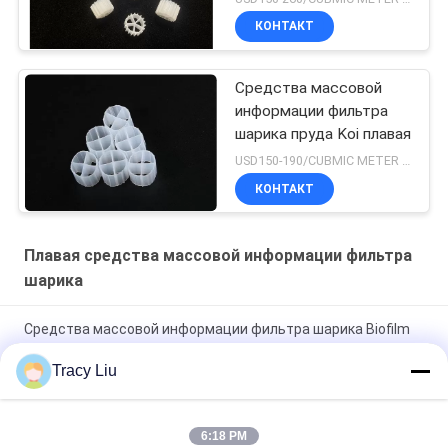
КОНТАКТ
Средства массовой
информации фильтра
шарика пруда Koi плавая
USD150-190/CUBMIC METER MOQ:1CubmicMeter
КОНТАКТ
Плавая средства массовой информации фильтра
шарика
Средства массовой информации фильтра шарика Biofilm
Y5 плавая 16mmX10mm белое
Tracy Liu
Белые средства массовой информации фильтра двигая
кровати 0.96g/Cm3 био для системы Ras
6:18 PM