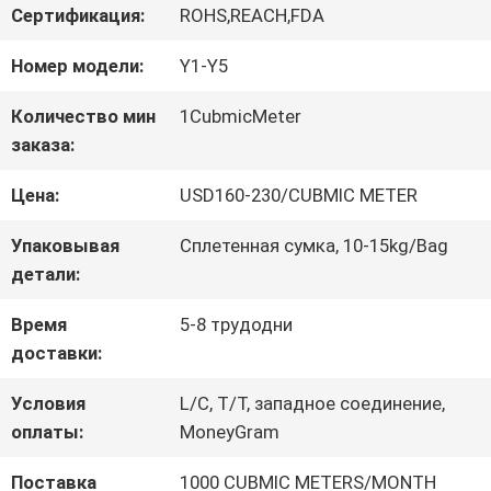
Сертификация:
ROHS,REACH,FDA
ЗАВОДУ
Номер модели:
Y1-Y5
КОНТРОЛЬ
Количество мин
1CubmicMeter
заказа:
КАЧЕСТВА
Цена:
USD160-230/CUBMIC METER
СВЯЖИТЕСЬ
Упаковывая
Сплетенная сумка, 10-15kg/Bag
детали:
С
Время
5-8 трудодни
НАМИ
доставки:
Условия
L/C, T/T, западное соединение,
ЗАПРОСИТЕ
оплаты:
MoneyGram
ЦИТАТУ
Поставка
1000 CUBMIC METERS/MONTH