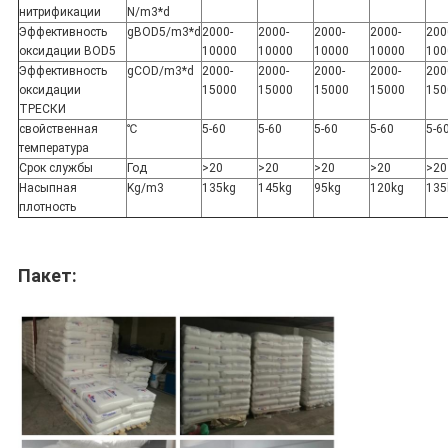
нитрификации
N/m3*d
Эффективность
gBOD5/m3*d
2000-
2000-
2000-
2000-
200
оксидации BOD5
10000
10000
10000
10000
100
Эффективность
gCOD/m3*d
2000-
2000-
2000-
2000-
200
оксидации
15000
15000
15000
15000
150
ТРЕСКИ
свойственная
℃
5-60
5-60
5-60
5-60
5-6
температура
Срок службы
Год
>20
>20
>20
>20
>20
Насыпная
Kg/m3
135kg
145kg
95kg
120kg
135
плотность
Пакет: