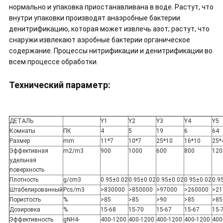
нормально и упаковка приостанавливана в воде. Растут, что
внутри упаковки производят анаэробные бактерии
денитрификацию, которая может извлечь азот; растут, что
снаружи извлекают аэробные бактерии органическое
содержание. Процессы нитрификации и денитрификации во
всем процессе обработки.
Технический параметр:
ДЕТАЛЬ
Y1
Y2
Y3
Y4
Y5
Комнаты
ПК
4
5
19
6
64
Размер
mm
11*7
10*7
25*10
16*10
25*
Эффективная
m2/m3
900
1000
600
800
120
удельная
поверхность
Плотность
g/cm3
0.95±0.02
0.95±0.02
0.95±0.02
0.95±0.02
0.9
Штабелированный
Pcs/m3
>830000
>850000
>97000
>260000
>21
Пористость
%
>85
>85
>90
>85
>85
Дозировка
%
15-68
15-70
15-67
15-67
15-
Эффективность
gNH4-
400-1200
400-1200
400-1200
400-1200
400