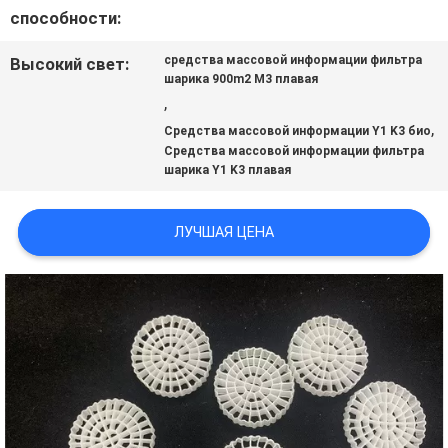
способности:
КАРТА
средства массовой информации фильтра
Высокий свет:
шарика 900m2 M3 плавая
САЙТА
,
,
Средства массовой информации Y1 K3 био
Средства массовой информации фильтра
ПОЛИТИКА
шарика Y1 K3 плавая
КОНФИДЕНЦИАЛЬНОСТИ
ЛУЧШАЯ ЦЕНА