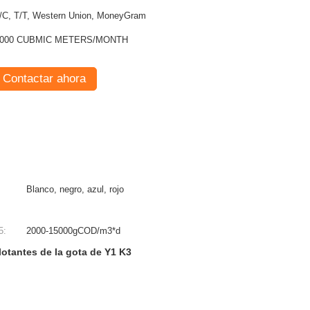
/C, T/T, Western Union, MoneyGram
1000 CUBMIC METERS/MONTH
Contactar ahora
Blanco, negro, azul, rojo
5:
2000-15000gCOD/m3*d
flotantes de la gota de Y1 K3