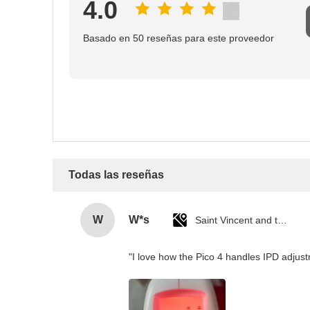
4.0
Basado en 50 reseñas para este proveedor
Todas las reseñas
W
W*s
Saint Vincent and the Grenadines
"I love how the Pico 4 handles IPD adjustm