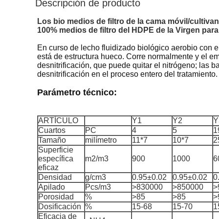
Descripción de producto
Los bio medios de filtro de la cama móvil/cultiva
100% medios de filtro del HDPE de la Virgen para 
En curso de lecho fluidizado biológico aerobio con 
está de estructura hueco. Corre normalmente y el em
desnitrificación, que puede quitar el nitrógeno; las b
desnitrificación en el proceso entero del tratamiento.
Parámetro técnico:
ARTÍCULO
Y1
Y2
Y
Cuartos
PC
4
5
1
Tamaño
milímetro
11*7
10*7
2
Superficie
específica
m2/m3
900
1000
6
eficaz
Densidad
g/cm3
0.95±0.02
0.95±0.02
0
Apilado
Pcs/m3
>830000
>850000
>
Porosidad
%
>85
>85
>
Dosificación
%
15-68
15-70
1
Eficacia de