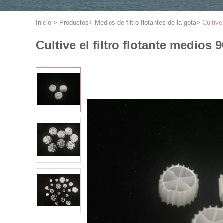
Inicio
>
Productos
>
Medios de filtro flotantes de la gota
>
Cultive
Cultive el filtro flotante medios