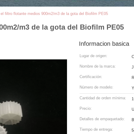
 el filtro flotante medios 900m2/m3 de la gota del Biofilm PE05
 900m2/m3 de la gota del Biofilm PE05
Informacion basica
Lugar de origen:
C
Nombre de la marca:
J
Certificación:
Número de modelo:
Y
Cantidad de orden mínima:
1
Precio:
U
Detalles de empaquetado:
B
Tiempo de entrega:
5