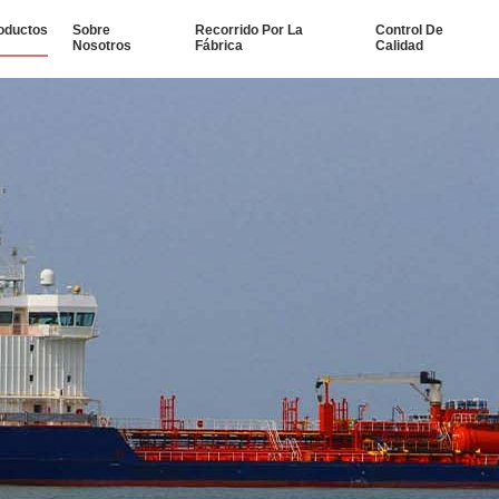
oductos
Sobre
Recorrido Por La
Control De
Nosotros
Fábrica
Calidad