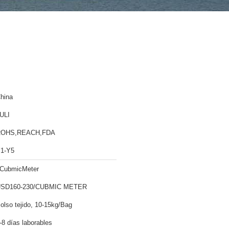
hina
ULI
ROHS,REACH,FDA
1-Y5
CubmicMeter
SD160-230/CUBMIC METER
olso tejido, 10-15kg/Bag
-8 días laborables