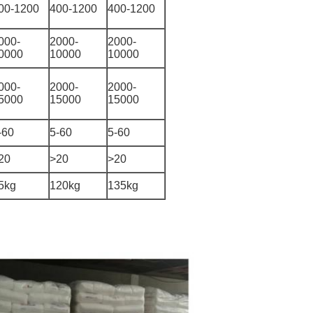
00-1200
400-1200
400-1200
000-
2000-
2000-
0000
10000
10000
000-
2000-
2000-
5000
15000
15000
-60
5-60
5-60
20
>20
>20
5kg
120kg
135kg