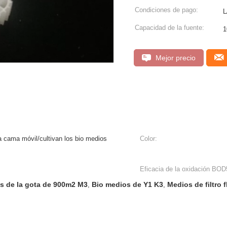
Condiciones de pago:
L
Capacidad de la fuente:
Mejor precio
la cama móvil/cultivan los bio medios
Color:
Eficacia de la oxidación BOD
tes de la gota de 900m2 M3
Bio medios de Y1 K3
Medios de filtro 
,
,