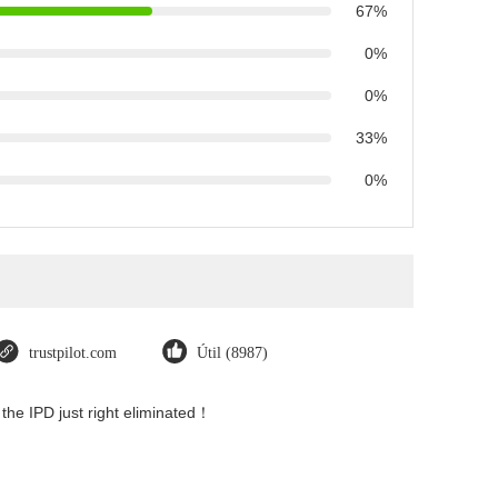
67%
0%
0%
33%
0%
trustpilot.com
Útil (8987)
 the IPD just right eliminated！