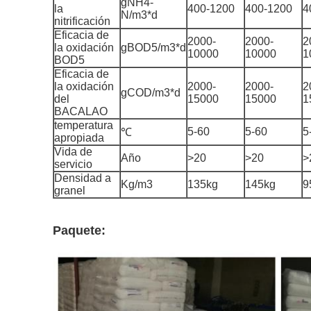
gNH4-
la
400-1200
400-1200
4
N/m3*d
nitrificación
Eficacia de
2000-
2000-
2
la oxidación
gBOD5/m3*d
10000
10000
1
BOD5
Eficacia de
la oxidación
2000-
2000-
2
gCOD/m3*d
del
15000
15000
1
BACALAO
temperatura
5-60
5-60
5
℃
apropiada
Vida de
Año
>20
>20
>
servicio
Densidad a
Kg/m3
135kg
145kg
9
granel
Paquete: