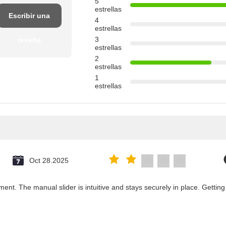
5
estrellas
Escribir una
4
estrellas
3
reseña
estrellas
2
estrellas
1
estrellas
Oct 28.2025
ent. The manual slider is intuitive and stays securely in place. Getting