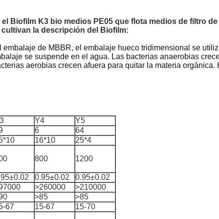
n el Biofilm K3 bio medios PE05 que flota medios de filtro d
cultivan la descripción del Biofilm:
el embalaje de MBBR, el embalaje hueco tridimensional se utiliz
balaje se suspende en el agua. Las bacterias anaerobias crece
acterias aerobias crecen afuera para quitar la materia orgánica. 
3
Y4
Y5
9
6
64
5*10
16*10
25*4
00
800
1200
.95±0.02
0.95±0.02
0.95±0.02
97000
>260000
>210000
90
>85
>85
5-67
15-67
15-70