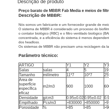
Descrição de produto
Preço barato de MBBR Fab Media e meios de filtr
Descrição de MBBR:
Nós somos um fabricante e um fornecedor grande de meios
O sistema de MBBR é considerado um processo do biofilm. 
o contator biológico (RBC) e o filtro ventilado biológic
concentrada, e a eficiência do sistema é menos dependen
dos headloss.
Os sistemas de MBBR não precisam uma reciclagem da la
Parâmetro técnico:
ARTIGO
Y1
Y2
Y3
Salas
salas
4
5
19
Tamanho
milímetro
11*7
10*7
25
Área de
superfície
m2/m3
900
1000
60
específica
eficaz
Densidade
g/cm3
0.95±0.02
0.95±0.02
0.
Empilhado
Pcs/m3
>830000
>850000
>9
Porosidade
%
>85
>85
>9