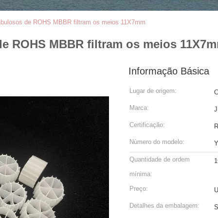
 fabulosos de ROHS MBBR filtram os meios 11X7mm
s de ROHS MBBR filtram os meios 11X7
Informação Básica
Lugar de origem:
C
Marca:
J
Certificação:
Número do modelo:
Y
Quantidade de ordem
1
mínima:
Preço:
U
Detalhes da embalagem:
S