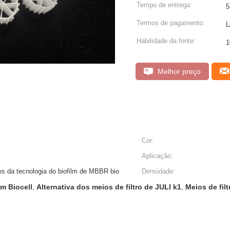
Tempo de entrega:
5
Termos de pagamento:
L
Habilidade da fonte:
Melhor preço
Cor:
Aplicação:
nes da tecnologia do biofilm de MBBR bio
Densidade:
mm Biocell
Alternativa dos meios de filtro de JULI k1
Meios de fil
,
,