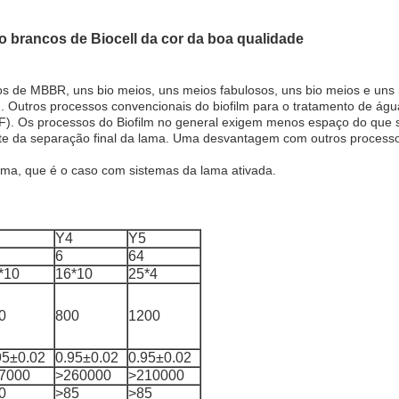
o brancos de Biocell da cor da boa qualidade
 de MBBR, uns bio meios, uns meios fabulosos, uns bio meios e uns 
Outros processos convencionais do biofilm para o tratamento de água
o (BAF). Os processos do Biofilm no general exigem menos espaço do qu
te da separação final da lama. Uma desvantagem com outros processo
ma, que é o caso com sistemas da lama ativada.
Y4
Y5
6
64
*10
16*10
25*4
0
800
1200
95±0.02
0.95±0.02
0.95±0.02
7000
>260000
>210000
0
>85
>85