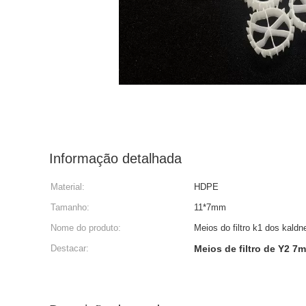
Informação detalhada
Material:
HDPE
Tamanho:
11*7mm
Nome do produto:
Meios do filtro k1 dos kald
Destacar:
Meios de filtro de Y2 7