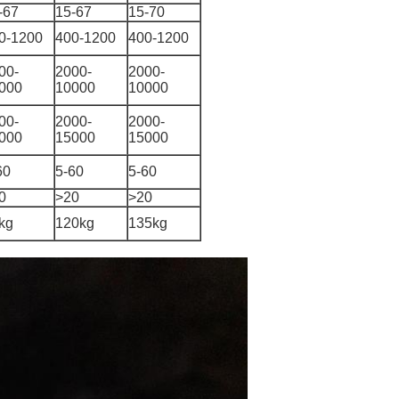
-67
15-67
15-70
0-1200
400-1200
400-1200
00-
2000-
2000-
000
10000
10000
00-
2000-
2000-
000
15000
15000
60
5-60
5-60
0
>20
>20
kg
120kg
135kg