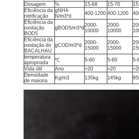
Dosagem
%
15-68
15-70
15
Eficiência da
gNH4-
400-1200
400-1200
40
nitrificação
N/m3*d
Eficiência da
2000-
2000-
20
oxidação
gBOD5/m3*d
10000
10000
10
BOD5
Eficiência da
2000-
2000-
20
oxidação do
gCOD/m3*d
15000
15000
15
BACALHAU
temperatura
5-60
5-60
5-
℃
apropriada
Vida útil
Ano
>20
>20
>2
Densidade
Kg/m3
135kg
145kg
95
de maioria