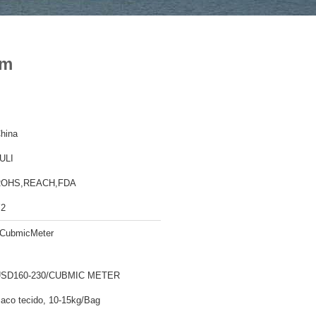
mm
hina
ULI
ROHS,REACH,FDA
2
CubmicMeter
SD160-230/CUBMIC METER
aco tecido, 10-15kg/Bag