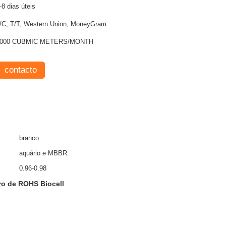
-8 dias úteis
/C, T/T, Western Union, MoneyGram
1000 CUBMIC METERS/MONTH
contacto
branco
aquário e MBBR.
0.96-0.98
tro de ROHS Biocell