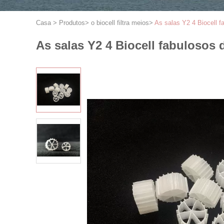
Casa
>
Produtos
>
o biocell filtra meios
>
As salas Y2 4 Biocell
As salas Y2 4 Biocell fabuloso